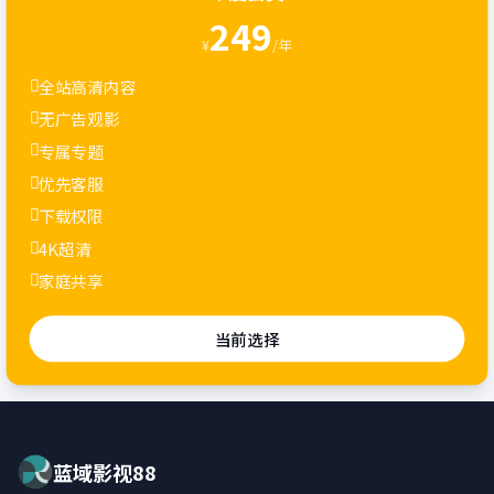
249
¥
/年
全站高清内容
无广告观影
专属专题
优先客服
下载权限
4K超清
家庭共享
当前选择
蓝域影视88