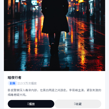
暗夜行者
剧集
213.5万次播放
卧底警察深入毒枭内部，在黑白两道之间游走。李易峰主演，紧张刺激的
缉毒悬疑大戏。
播放
收藏