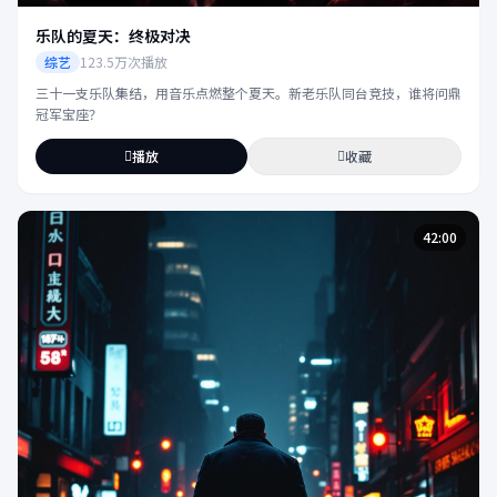
乐队的夏天：终极对决
综艺
123.5万次播放
三十一支乐队集结，用音乐点燃整个夏天。新老乐队同台竞技，谁将问鼎
冠军宝座？
播放
收藏
42:00