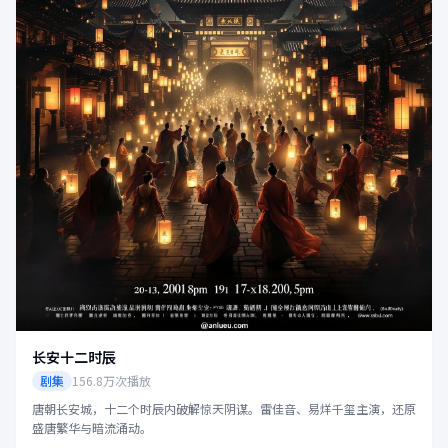
长安十二时辰
剧集
156.8万次播放
唐朝长安城，十二个时辰内破解惊天阴谋。雷佳音、易烊千玺主演，还原
盛唐繁华与暗流涌动。