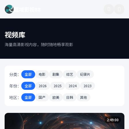
蓝域影视88
视频库
海量高清影视内容，随时随地畅享观影
分类：
全部
电影
剧集
综艺
纪录片
年份：
全部
2026
2025
2024
2023
地区：
全部
国产
欧美
日韩
其他
2:49:00