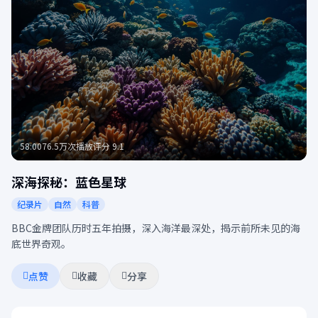
58:00
76.5万次播放
评分 9.1
深海探秘：蓝色星球
纪录片
自然
科普
BBC金牌团队历时五年拍摄，深入海洋最深处，揭示前所未见的海
底世界奇观。
点赞
收藏
分享