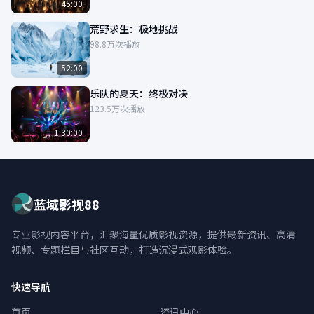
45:00
荒野求生：极地挑战
98.8万次播放
52:00
乐队的夏天：终极对决
123.5万次播放
1:30:00
蓝域影视88
专业影视内容平台，汇聚海量优质影视资源，提供最新资讯、高清
视频、专题栏目与社区互动，打造沉浸式观影体验。
快速导航
首页
资讯中心